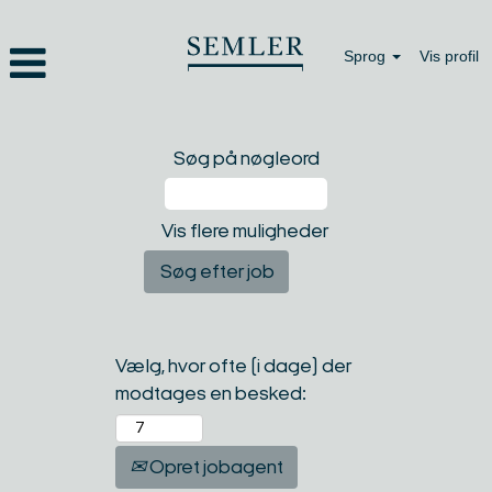
Sprog
Vis profil
Søg på nøgleord
Vis flere muligheder
Vælg, hvor ofte (i dage) der
modtages en besked:
Opret jobagent