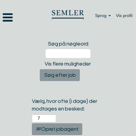
Sprog
Vis profil
Søg på nøgleord
Vis flere muligheder
Vælg, hvor ofte (i dage) der
modtages en besked:
Opret jobagent