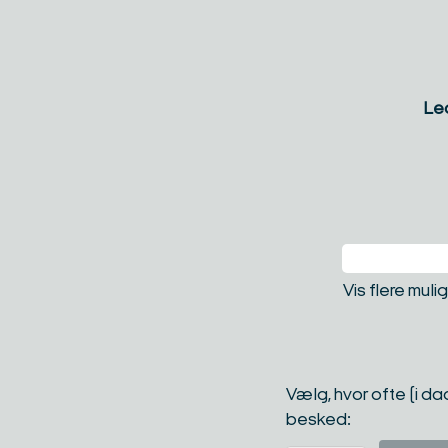
Led
Vis flere mul
Vælg, hvor ofte (i d
besked: