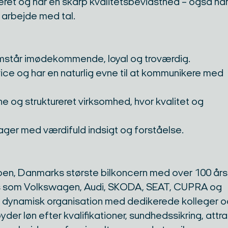
teret og har en skarp kvalitetsbevidsthed – også nå
arbejde med tal.
emstår imødekommende, loyal og troværdig.
ice og har en naturlig evne til at kommunikere med
e og struktureret virksomhed, hvor kvalitet og
rager med værdifuld indsigt og forståelse.
en, Danmarks største bilkoncern med over 100 års
nds som Volkswagen, Audi, SKODA, SEAT, CUPRA og
 en dynamisk organisation med dedikerede kolleger 
yder løn efter kvalifikationer, sundhedssikring, attr