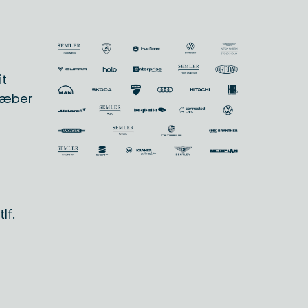
it
træber
lf.