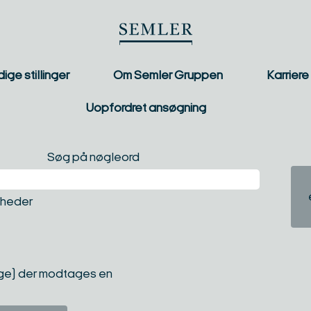
ige stillinger
Om Semler Gruppen
Karriere
Uopfordret ansøgning
Søg på nøgleord
igheder
age) der modtages en