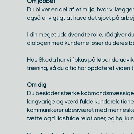
Om jobbet
Du bliver en del af et miljø, hvor vi læg
også er vigtigt at have det sjovt på arbe
I din meget udadvendte rolle, rådgiver d
dialogen med kunderne løser du deres beh
Hos Skoda har vi fokus på løbende udvik
træning, så du altid har opdateret viden t
Om dig
Du besidder stærke købmandsmæssige ko
langvarige og værdifulde kunderelationer
kommunikerer ubesværet med mennesker på
tætte og tillidsfulde relationer, og høj ku