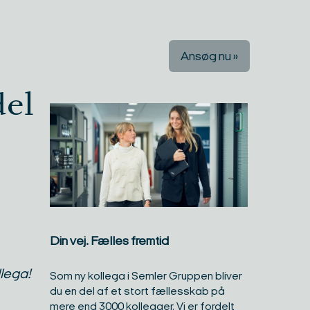
Ansøg nu »
del
Din vej. Fælles fremtid​
lega!
Som ny kollega i Semler Gruppen bliver
du en del af et stort fællesskab på
mere end 3000 kollegaer. Vi er fordelt