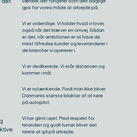
r det
værdier, der fungerer som den daglige
gps for vores måde at arbejde på. ​
Vi er ordentlige. Vi holder hvad vi lover,
også når det kræver en omvej. Sådan
er det, når ambitionen er at have de
mest tilfredse kunder og leverandører i
de brancher vi opererer i. ​
Vi er dedikerede. Vi står distancen og
kommer i mål. ​
Vi er nytænkende. Fordi man ikke bliver
Danmarks største bilaktør af at køre
på autopilot.​
Vi har glimt i øjet. Med respekt for
og
hinanden og godt humør bliver det
aktive
rarere at gå på arbejde.