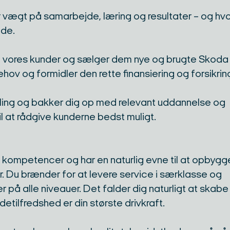
ger vægt på samarbejde, læring og resultater – og hv
jde.
u vores kunder og sælger dem nye og brugte Skoda bi
ov og formidler den rette finansiering og forsikrin
ling og bakker dig op med relevant uddannelse og
il at rådgive kunderne bedst muligt.
mpetencer og har en naturlig evne til at opbygg
. Du brænder for at levere service i særklasse og
 alle niveauer. Det falder dig naturligt at skabe
ndetilfredshed er din største drivkraft.