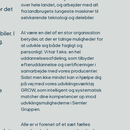
over hele landet, og arbejder med alt
or det
fra landbrugets tungeste maskiner til
selvkørende teknologi og delebiler. ​
ler. I
At være en del af en stor organisation
betyder, at der er talrige muligheder for
g.
at udvikle sig både fagligt og
personligt. Vi har f.eks. en hel
uddannelsesafdeling, som tilbyder
efteruddannelse og certificeringer i
samarbejde med vores producenter.
Sidst men ikke mindst kan vi hjælpe dig
på vej med vores udviklingsværktøj
e
GROW, som intelligent og systematisk
matcher dine kompetencer op imod
udviklingsmulighederne i Semler
Gruppen.​
Alle er vi forenet af et sæt fælles