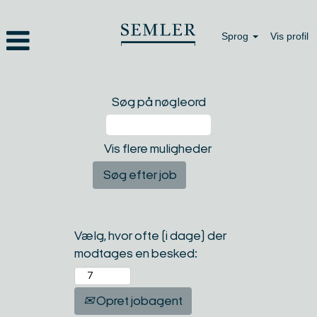
Sprog
Vis profil
Søg på nøgleord
Vis flere muligheder
Vælg, hvor ofte (i dage) der
modtages en besked:
Opret jobagent