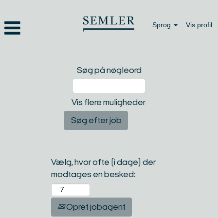
Sprog
Vis profil
Søg på nøgleord
Vis flere muligheder
Vælg, hvor ofte (i dage) der
modtages en besked:
Opret jobagent