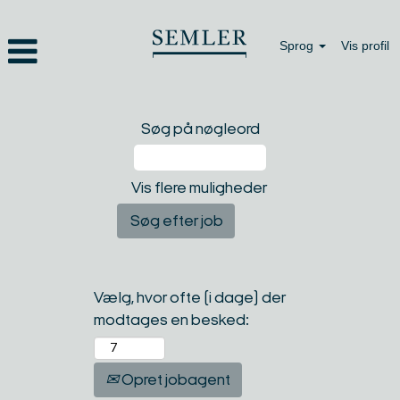
Sprog
Vis profil
Søg på nøgleord
Vis flere muligheder
Vælg, hvor ofte (i dage) der
modtages en besked:
Opret jobagent