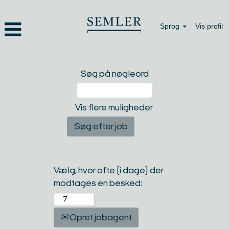
Sprog
Vis profil
Søg på nøgleord
Vis flere muligheder
Vælg, hvor ofte (i dage) der
modtages en besked:
Opret jobagent