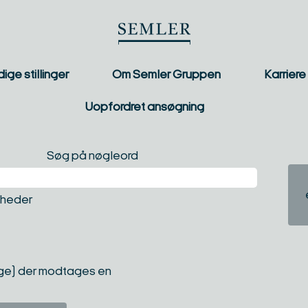
ige stillinger
Om Semler Gruppen
Karriere
Uopfordret ansøgning
Søg på nøgleord
igheder
age) der modtages en