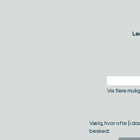
Led
Vis flere mul
Vælg, hvor ofte (i d
besked: